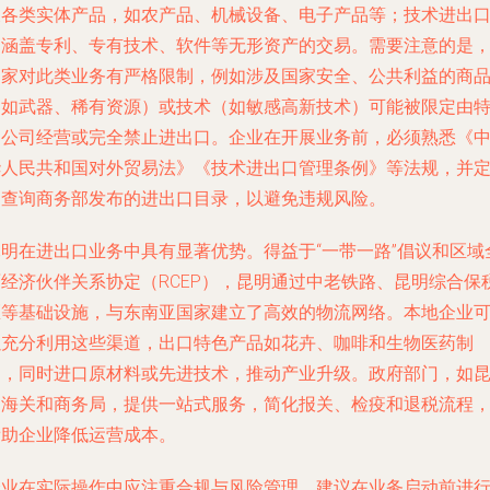
及各类实体产品，如农产品、机械设备、电子产品等；技术进出
则涵盖专利、专有技术、软件等无形资产的交易。需要注意的是
国家对此类业务有严格限制，例如涉及国家安全、公共利益的商
（如武器、稀有资源）或技术（如敏感高新技术）可能被限定由
定公司经营或完全禁止进出口。企业在开展业务前，必须熟悉《
华人民共和国对外贸易法》《技术进出口管理条例》等法规，并
期查询商务部发布的进出口目录，以避免违规风险。
昆明在进出口业务中具有显著优势。得益于“一带一路”倡议和区域
面经济伙伴关系协定（RCEP），昆明通过中老铁路、昆明综合保
区等基础设施，与东南亚国家建立了高效的物流网络。本地企业
以充分利用这些渠道，出口特色产品如花卉、咖啡和生物医药制
品，同时进口原材料或先进技术，推动产业升级。政府部门，如
明海关和商务局，提供一站式服务，简化报关、检疫和退税流程
帮助企业降低运营成本。
企业在实际操作中应注重合规与风险管理。建议在业务启动前进