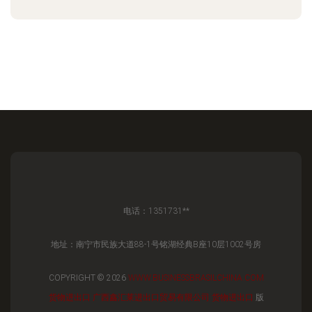
电话：1351731**
地址：南宁市民族大道88-1号铭湖经典B座10层1002号房
COPYRIGHT © 2026
WWW.BUSINESSBRASILCHINA.COM
货物进出口
广西鑫汇莱进出口贸易有限公司
货物进出口
版