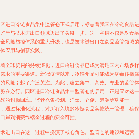
园区进口冷链食品集中监管仓正式启用，标志着我国在冷链食品
口监管与技术进出口领域迈出了关键一步。这一举措不仅是对食
安全风险防控体系的重大升级，也是技术进出口在食品监管领域
具体应用与创新实践。
随着全球贸易的持续深化，进口冷链食品已成为满足国内市场多
化需求的重要渠道。新冠疫情以来，冷链食品可能成为病毒传播
介的风险引起了广泛关注。为此，建立集中、高效、专业的监管
系势在必行。园区进口冷链食品集中监管仓的启用，正是应对这
挑战的积极回应。监管仓集检测、消毒、仓储、追溯等功能于一
体，通过标准化流程，对所有入境的冷链食品实施统一管理，确
从口岸到消费终端全过程的安全可控。
技术进出口在这一过程中扮演了核心角色。监管仓的建设和运营