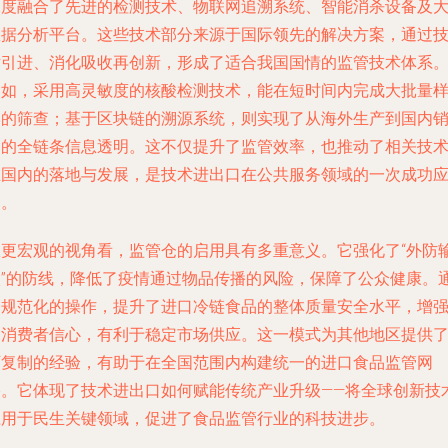
深度融合了先进的检测技术、物联网追溯系统、智能消杀设备及
数据分析平台。这些技术部分来源于国际领先的解决方案，通过
术引进、消化吸收再创新，形成了适合我国国情的监管技术体系
例如，采用高灵敏度的核酸检测技术，能在短时间内完成大批量
本的筛查；基于区块链的溯源系统，则实现了从海外生产到国内
售的全链条信息透明。这不仅提升了监管效率，也推动了相关技
在国内的落地与发展，是技术进出口在公共服务领域的一次成功
用。
从更宏观的视角看，监管仓的启用具有多重意义。它强化了“外防
入”的防线，降低了疫情通过物品传播的风险，保障了公众健康。
过规范化的操作，提升了进口冷链食品的整体质量安全水平，增
了消费者信心，有利于稳定市场供应。这一模式为其他地区提供
可复制的经验，有助于在全国范围内构建统一的进口食品监管网
络。它体现了技术进出口如何赋能传统产业升级——将全球创新技
应用于民生关键领域，促进了食品监管行业的科技进步。