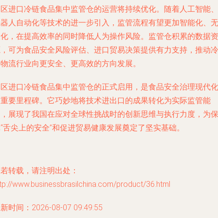
园区进口冷链食品集中监管仓的运营将持续优化。随着人工智能
机器人自动化等技术的进一步引入，监管流程有望更加智能化、
人化，在提高效率的同时降低人为操作风险。监管仓积累的数据
源，可为食品安全风险评估、进口贸易决策提供有力支持，推动
链物流行业向更安全、更高效的方向发展。
园区进口冷链食品集中监管仓的正式启用，是食品安全治理现代
的重要里程碑。它巧妙地将技术进出口的成果转化为实际监管能
力，展现了我国在应对全球性挑战时的创新思维与执行力度，为
障“舌尖上的安全”和促进贸易健康发展奠定了坚实基础。
如若转载，请注明出处：
tp://www.businessbrasilchina.com/product/36.html
新时间：2026-08-07 09:49:55