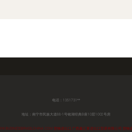
电话：1351731**
地址：南宁市民族大道88-1号铭湖经典B座10层1002号房
W.BUSINESSBRASILCHINA.COM
货物进出口
广西鑫汇莱进出口贸易有限公司
货物